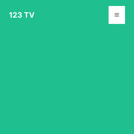
Skip
to
123 TV
Menu
content